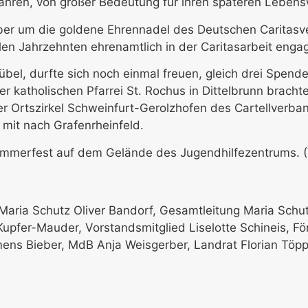
fahren, von großer Bedeutung für ihren späteren Leben
ber um die goldene Ehrennadel des Deutschen Caritasv
ielen Jahrzehnten ehrenamtlich in der Caritasarbeit eng
übel, durfte sich noch einmal freuen, gleich drei Spen
r katholischen Pfarrei St. Rochus in Dittelbrunn bracht
 Ortszirkel Schweinfurt-Gerolzhofen des Cartellverban
mit nach Grafenrheinfeld.
ommerfest auf dem Gelände des Jugendhilfezentrums. (T
ng Maria Schutz Oliver Bandorf, Gesamtleitung Maria Schu
Kupfer-Mauder, Vorstandsmitglied Liselotte Schineis, Fö
ens Bieber, MdB Anja Weisgerber, Landrat Florian Töpp