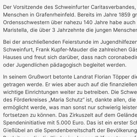
Der Vorsitzende des Schweinfurter Caritasverbandes, K
Menschen in Grafenrheinfeld. Bereits im Jahre 1859 
Ordensschwestern über nahezu 140 Jahre habe auch d
Maristella, die über 3 Jahrzehnte die jungen Menschen
Bei der anschließenden Feierstunde im Jugendhilfeze
Schweinfurt, Frank Kupfer-Mauder die zahlreichen Gäs
Hauses und freut sich darüber, dass nach coronabedi
oder Jugendlichen pädagogisch begleitet werden.
In seinem Grußwort betonte Landrat Florian Töpper di
getragen werde. Er wies aber auch auf die finanziell
wichtige Einrichtungen weiter zu betreiben. Die Schwe
des Förderkreises „Maria Schutz“ ist, dankte allen, d
ermöglicht werde, was man sonst nur schwierig leiste
fortsetzen zu können. Das Zirkuszelt auf dem Gelände
Spendeninitiative mit 5.000 Euro. Das ist ein erster S
Gießübel an die Spendenbereitschaft der Bevölkerung.