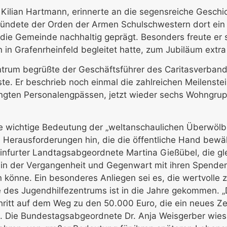
ilian Hartmann, erinnerte an die segensreiche Geschich
gründete der Orden der Armen Schulschwestern dort ein
ie Gemeinde nachhaltig geprägt. Besonders freute er 
 in Grafenrheinfeld begleitet hatte, zum Jubiläum extra 
ntrum begrüßte der Geschäftsführer des Caritasverband
te. Er beschrieb noch einmal die zahlreichen Meilenstei
ngten Personalengpässen, jetzt wieder sechs Wohngrupp
e wichtige Bedeutung der „weltanschaulichen Überwölbu
en Herausforderungen hin, die die öffentliche Hand bewä
infurter Landtagsabgeordnete Martina Gießübel, die gle
ie in der Vergangenheit und Gegenwart mit ihren Spenden
n könne. Ein besonderes Anliegen sei es, die wertvolle 
 des Jugendhilfezentrums ist in die Jahre gekommen. „D
chritt auf dem Weg zu den 50.000 Euro, die ein neues Zel
 Die Bundestagsabgeordnete Dr. Anja Weisgerber wies d