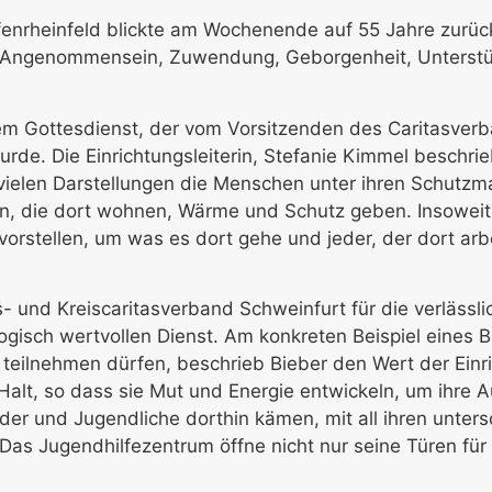
fenrheinfeld blickte am Wochenende auf 55 Jahre zurüc
es Angenommensein, Zuwendung, Geborgenheit, Unterst
inem Gottesdienst, der vom Vorsitzenden des Caritasve
rde. Die Einrichtungsleiterin, Stefanie Kimmel beschri
vielen Darstellungen die Menschen unter ihren Schutzm
n, die dort wohnen, Wärme und Schutz geben. Insoweit
vorstellen, um was es dort gehe und jeder, der dort arb
s- und Kreiscaritasverband Schweinfurt für die verläss
ogisch wertvollen Dienst. Am konkreten Beispiel eines 
eilnehmen dürfen, beschrieb Bieber den Wert der Einri
alt, so dass sie Mut und Energie entwickeln, um ihre 
 und Jugendliche dorthin kämen, mit all ihren untersch
as Jugendhilfezentrum öffne nicht nur seine Türen fü