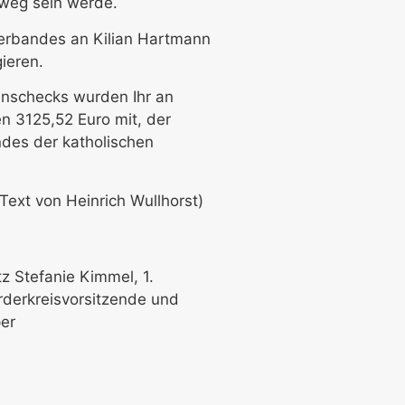
sweg sein werde.
erbandes an Kilian Hartmann
agieren.
denschecks wurden Ihr an
en 3125,52 Euro mit, der
des der katholischen
ext von Heinrich Wullhorst)
tz Stefanie Kimmel, 1.
rderkreisvorsitzende und
er