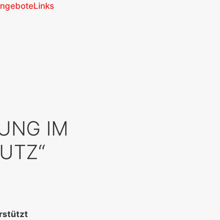
angebote
Links
UNG IM
UTZ“
rstützt