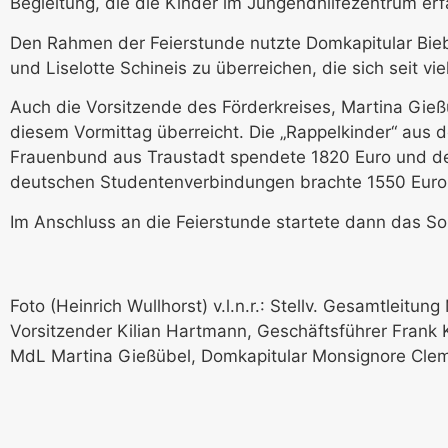
Begleitung, die die Kinder im Jungendhilfezentrum er
Den Rahmen der Feierstunde nutzte Domkapitular Bie
und Liselotte Schineis zu überreichen, die sich seit v
Auch die Vorsitzende des Förderkreises, Martina Gieß
diesem Vormittag überreicht. Die „Rappelkinder“ aus de
Frauenbund aus Traustadt spendete 1820 Euro und der
deutschen Studentenverbindungen brachte 1550 Euro 
Im Anschluss an die Feierstunde startete dann das S
Foto (Heinrich Wullhorst) v.l.n.r.: Stellv. Gesamtleitu
Vorsitzender Kilian Hartmann, Geschäftsführer Frank 
MdL Martina Gießübel, Domkapitular Monsignore Clem