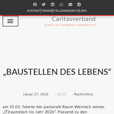
KONTAKT
TERMINE
STELLENANGEBOTE
LINKS
Caritasverband
Stadt und Landkreis Schweinfurt
hilfe & beratung
ich will helfen
Casa Vielfalt
Café Charisma
„BAUSTELLEN DES LEBENS“
Januar 27, 2026
,
14:55
,
Nachrichten
am 25.01. feierte der pastorale Raum Werneck seinen
„(T)raumstart ins Jahr 2026“. Passend zu den