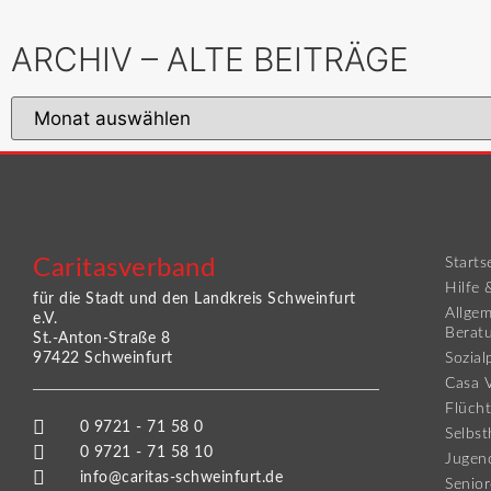
ARCHIV – ALTE BEITRÄGE
Caritasverband
Starts
Hilfe 
für die Stadt und den Landkreis Schweinfurt
Allgem
e.V.
Berat
St.-Anton-Straße 8
97422 Schweinfurt
Sozial
Casa V
Flücht
0 9721 - 71 58 0
Selbst
0 9721 - 71 58 10
Jugend
info@caritas-schweinfurt.de
Senio