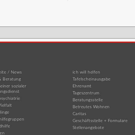
eite / News
ich will helfen
& Beratung
Tafelscheinausgabe
einer sozialer
Ehrenamt
ungsdienst
Tageszentrum
psychiatrie
Beratungsstelle
ielfalt
Betreutes Wohnen
linge
Caritas
hilfegruppen
Geschäftsstelle + Formulare
hilfe
Stellenangebote
ren