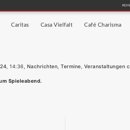
KON
Caritas
Casa Vielfalt
Café Charisma
024
,
14:36
,
Nachrichten
,
Termine
,
Veranstaltungen ca
 zum Spieleabend.