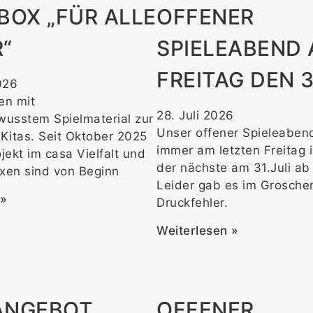
BOX „FÜR ALLE
OFFENER
“
SPIELEABEND
FREITAG DEN 31
026
en mit
28. Juli 2026
wusstem Spielmaterial zur
Unser offener Spieleabend
 Kitas. Seit Oktober 2025
immer am letzten Freitag 
ojekt im casa Vielfalt und
der nächste am 31.Juli ab
oxen sind von Beginn
Leider gab es im Grosche
 »
Druckfehler.
Weiterlesen »
ANGEBOT
OFFENER