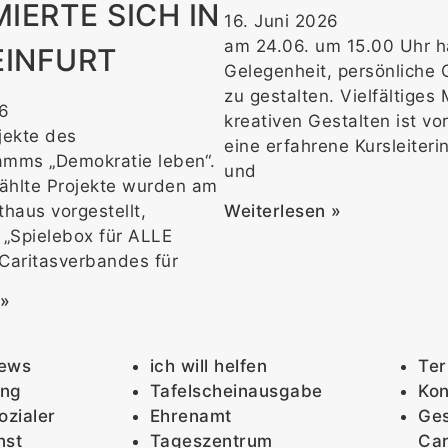
IERTE SICH IN
16. Juni 2026
am 24.06. um 15.00 Uhr h
INFURT
Gelegenheit, persönliche 
zu gestalten. Vielfältiges
26
kreativen Gestalten ist v
jekte des
eine erfahrene Kursleiteri
amms „Demokratie leben“.
und
ählte Projekte wurden am
Weiterlesen »
thaus vorgestellt,
 „Spielebox für ALLE
Caritasverbandes für
 »
News
ich will helfen
Te
ung
Tafelscheinausgabe
Kon
ozialer
Ehrenamt
Ges
nst
Tageszentrum
Car