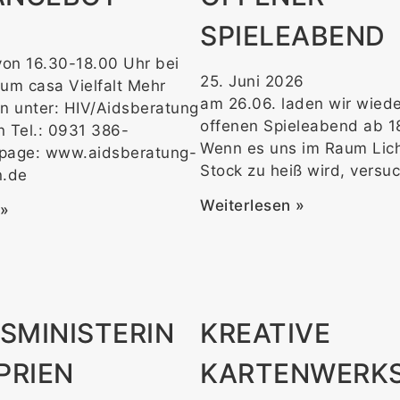
SPIELEABEND
von 16.30-18.00 Uhr bei
25. Juni 2026
um casa Vielfalt Mehr
am 26.06. laden wir wied
n unter: HIV/Aidsberatung
offenen Spieleabend ab 1
n Tel.: 0931 386-
Wenn es uns im Raum Licht
age: www.aidsberatung-
Stock zu heiß wird, versu
n.de
Weiterlesen »
 »
SMINISTERIN
KREATIVE
PRIEN
KARTENWERK