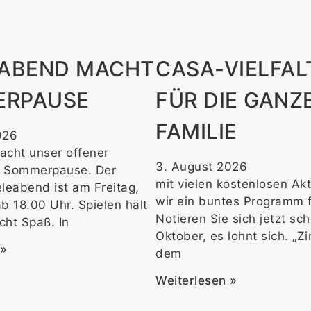
EABEND MACHT
CASA-VIELFAL
ERPAUSE
FÜR DIE GANZ
FAMILIE
026
acht unser offener
3. August 2026
d Sommerpause. Der
mit vielen kostenlosen Ak
leabend ist am Freitag,
wir ein buntes Programm f
b 18.00 Uhr. Spielen hält
Notieren Sie sich jetzt sc
cht Spaß. In
Oktober, es lohnt sich. „Z
 »
dem
Weiterlesen »