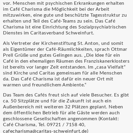
vor. Menschen mit psychischen Erkrankungen erhalten
im Café Charisma die Möglichkeit bei der Arbeit
mitzuwirken, eine gute und beschützte Tagesstruktur zu
erhalten und Teil des Café-Teams zu sein. Das Café
Charisma ist eine Einrichtung des Sozialpsychiatrischen
Dienstes im Caritasverband Schweinfurt.
Als Vertreter der Kirchenstiftung St. Anton, und somit
als Eigentümer der Café-Räumlichkeiten, sprach Ottmar
Prell Grüße und gutes Gelingen aus. „Die Idee für ein
Café in den ehemaligen Räumen des Franziskanerklosters
ist bereits vor langer Zeit entstanden. Im „casa Vielfalt“
sind Kirche und Caritas gemeinsam für alle Menschen
da. Das Café Charisma ist dafür ein neuer Ort mit
warmen und freundlichem Ambiente.“
Das Team des Cafés freut sich auf viele Besucher. Es gibt
ca. 50 Sitzplätze und für die Zukunft ist auch ein
Außenbereich mit weiteren 32 Plätzen geplant. Neben
dem öffentlichen Betrieb für alle Gäste werden auch
geschlossene Gesellschaften angenommen (Kontakt:
Café Charisma, Tel. 09721 / 7158 40,
cafecharisma@caritas-schweinfurt.de
)