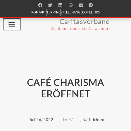
KONTAKT
TERMINE
STELLENANGEBOTE
LINKS
Caritasverband
Stadt und Landkreis Schweinfurt
hilfe & beratung
ich will helfen
Casa Vielfalt
Café Charisma
CAFÉ CHARISMA
ERÖFFNET
Juli 26, 2022
,
16:37
,
Nachrichten