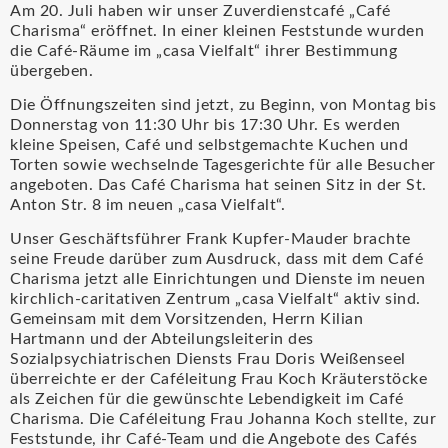
Am 20. Juli haben wir unser Zuverdienstcafé „Café
Charisma“ eröffnet. In einer kleinen Feststunde wurden
die Café-Räume im „casa Vielfalt“ ihrer Bestimmung
übergeben.
Die Öffnungszeiten sind jetzt, zu Beginn, von Montag bis
Donnerstag von 11:30 Uhr bis 17:30 Uhr. Es werden
kleine Speisen, Café und selbstgemachte Kuchen und
Torten sowie wechselnde Tagesgerichte für alle Besucher
angeboten. Das Café Charisma hat seinen Sitz in der St.
Anton Str. 8 im neuen „casa Vielfalt“.
Unser Geschäftsführer Frank Kupfer-Mauder brachte
seine Freude darüber zum Ausdruck, dass mit dem Café
Charisma jetzt alle Einrichtungen und Dienste im neuen
kirchlich-caritativen Zentrum „casa Vielfalt“ aktiv sind.
Gemeinsam mit dem Vorsitzenden, Herrn Kilian
Hartmann und der Abteilungsleiterin des
Sozialpsychiatrischen Diensts Frau Doris Weißenseel
überreichte er der Caféleitung Frau Koch Kräuterstöcke
als Zeichen für die gewünschte Lebendigkeit im Café
Charisma. Die Caféleitung Frau Johanna Koch stellte, zur
Feststunde, ihr Café-Team und die Angebote des Cafés