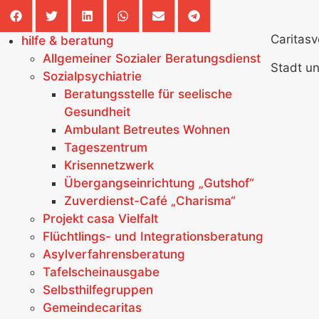
Caritas
hilfe & beratung
Allgemeiner Sozialer Beratungsdienst
Stadt u
Sozialpsychiatrie
Beratungsstelle für seelische
Gesundheit
Ambulant Betreutes Wohnen
Tageszentrum
Krisennetzwerk
Übergangseinrichtung „Gutshof“
Zuverdienst-Café „Charisma“
Projekt casa Vielfalt
Flüchtlings- und Integrationsberatung
Asylverfahrensberatung
Tafelscheinausgabe
Selbsthilfegruppen
Gemeindecaritas